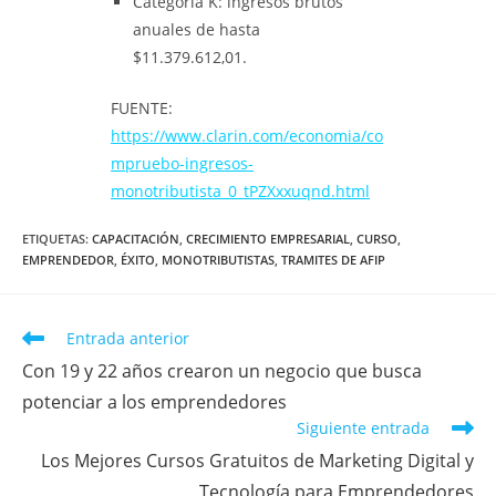
Categoría K: ingresos brutos
anuales de hasta
$11.379.612,01.
FUENTE:
https://www.clarin.com/economia/co
mpruebo-ingresos-
monotributista_0_tPZXxxuqnd.html
ETIQUETAS
:
CAPACITACIÓN
,
CRECIMIENTO EMPRESARIAL
,
CURSO
,
EMPRENDEDOR
,
ÉXITO
,
MONOTRIBUTISTAS
,
TRAMITES DE AFIP
Entrada anterior
Con 19 y 22 años crearon un negocio que busca
potenciar a los emprendedores
Siguiente entrada
Los Mejores Cursos Gratuitos de Marketing Digital y
Tecnología para Emprendedores