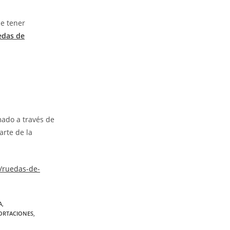
de tener
edas de
mado a través de
arte de la
/ruedas-de-
A
,
ORTACIONES
,