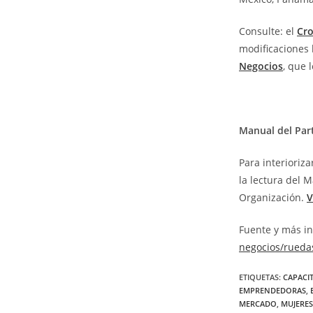
Consulte: el
Cr
modificaciones h
Negocios
, que 
Manual del Part
Para interioriz
la lectura del 
Organización.
V
Fuente y más i
negocios/rueda
ETIQUETAS
:
CAPACI
EMPRENDEDORAS
,
MERCADO
,
MUJERES