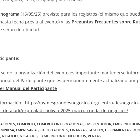
onograma
(16/05/25) previsto para los registros (el mismo que pue
asta fecha previa al evento) y las
Preguntas Frecuentes sobre Ru
le serán de utilidad.
icipante:
arse de la organización del evento es importante mantenerse infor
Manual del Participante que es permanentemente actualizado por p
er Manual del Participante
nformación:
https://pymesgrandesnegocios.org/centro-de-negocios
s-de-aladi/expo-aladi-bolivia-2025-macrorrueda-de-negocios/
TACIONES
,
COMERCIO
,
COMERCIO INTERNACIONAL
,
EMPRENDEDOR
,
EMPRENDEDOR
EMPRESA
,
EMPRESARIAS
,
EXPORTACIONES
,
FINANZAS
,
GESTIÓN
,
HERRAMIENTAS
,
IMP
,
NEGOCIO
,
NEGOCIOS
,
PYME
,
RUEDA DE NEGOCIOS
,
VENTAS