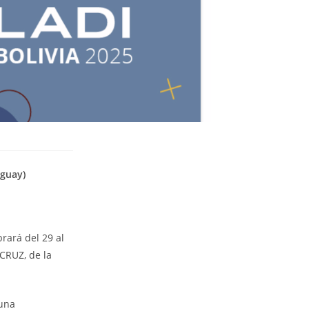
uguay)
rará del 29 al
CRUZ, de la
 una