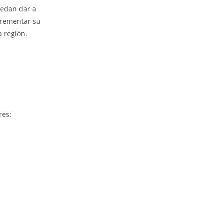
uedan dar a
ncrementar su
a región.
res: